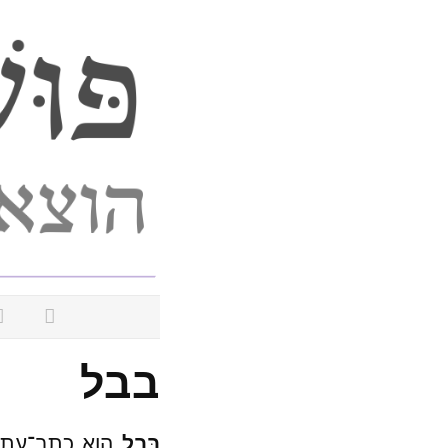
בבל
בָּבֶל
הוא כתב־עת ל